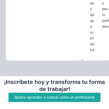
descargabl
y
y
elev
ejercicios
tu
aplicables
perfi
a
labo
tu
entorno
de
trabajo.
¡Inscríbete hoy y transforma tu forma
de trabajar!
Quiero aprender a cotizar como un profesional