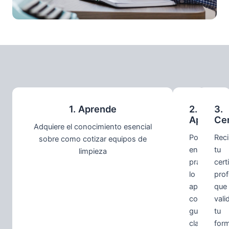
1. Aprende
2.
3.
Aplica
Cer
Adquiere el conocimiento esencial
Pon
Rec
sobre como cotizar equipos de
en
tu
limpieza
práctica
cert
lo
prof
aprendido
que
con
vali
guías
tu
claras,
for