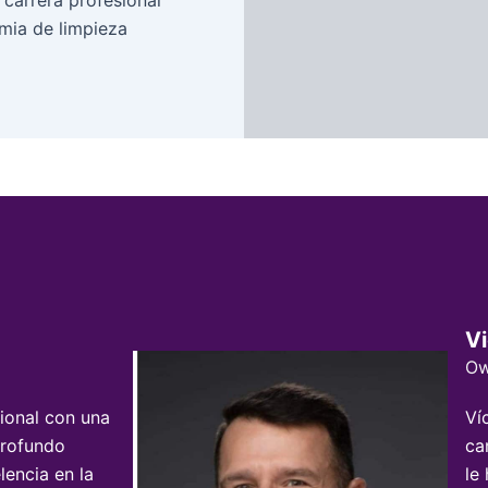
mia de limpieza
Vi
Ow
ional con una
Ví
profundo
ca
encia en la
le