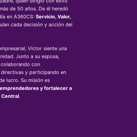
padre, quien dirigió con éxito
 más de 50 años. De él heredó
 día en A360CS:
Servicio, Valor,
guían cada decisión y acción del
resarial, Víctor siente una
unidad. Junto a su esposa,
, colaborando con
 directivas y participando en
de lucro. Su misión es
e emprendedores y fortalecer a
 Central
.