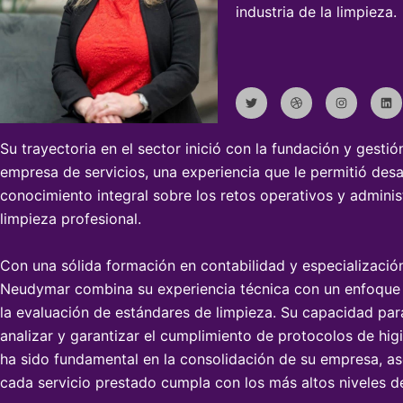
industria de la limpieza.
T
D
I
L
w
r
n
i
i
i
s
n
t
b
t
k
t
b
a
e
e
b
g
d
r
l
r
i
Su trayectoria en el sector inició con la fundación y gestió
e
a
n
m
empresa de servicios, una experiencia que le permitió desa
conocimiento integral sobre los retos operativos y adminis
limpieza profesional.
Con una sólida formación en contabilidad y especialización
Neudymar combina su experiencia técnica con un enfoque
la evaluación de estándares de limpieza. Su capacidad par
analizar y garantizar el cumplimiento de protocolos de hig
ha sido fundamental en la consolidación de su empresa, a
cada servicio prestado cumpla con los más altos niveles de