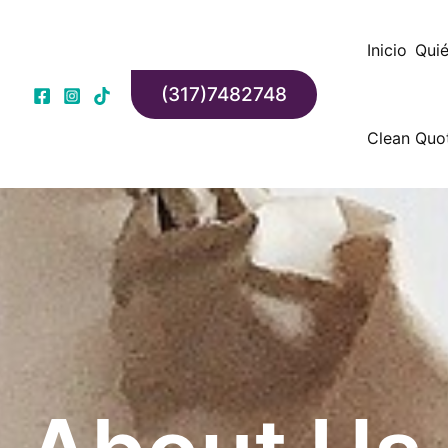
Inicio
Qui
(317)7482748
Clean Quo