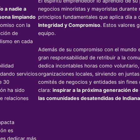
El espíritu emprendedor lo aprendió de su 
o a nadie a
negocios minoristas y mayoristas durante
rsona limpiando
principios fundamentales que aplica día a
romiso con la
Integridad y Compromiso
. Estos valores 
ación de
equipo.
alismo en cada
Además de su compromiso con el mundo emp
gran responsabilidad de retribuir a la com
ilidad
dedica incontables horas como voluntario
ndando servicios
organizaciones locales, sirviendo en juntas
e 30
comités de negocios y entidades sin fines 
ión ha sido
clara:
inspirar a la próxima generación d
e relaciones
las comunidades desatendidas de Indiana
mpacta
ión es
ntes dedicar más