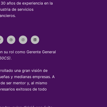
 30 años de experiencia en la
dustria de servicios
nancieros.
T
D
I
L
w
r
n
i
i
s
n
t
b
t
k
t
b
a
e
e
b
g
d
r
l
r
i
 en su rol como Gerente General
e
a
n
m
360CS)
.
rollado una gran visión de
queñas y medianas empresas. A
o de ser mentor y, al mismo
presarios exitosos de todo