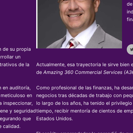
de
in
fi
i
n de su propia
rrollar un
trativos de la
Actualmente, esa trayectoria le sirve bien
de
Amazing 360 Commercial Services (A
 en auditoría,
Como profesional de las finanzas, ha desar
 meticuloso en
negocios tras décadas de trabajo con pe
a inspeccionar,
lo largo de los años, ha tenido el privilegi
iene y seguridad
tiempo, recibir mentoría de cientos de em
segurando que
Estados Unidos.
 calidad.